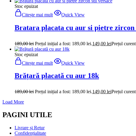
Stoc epuizat
Citește mai mult
Quick View
Bratara placata cu aur si pietre zircon 
189,00
lei
Prețul inițial a fost: 189,00 lei.
149,00
lei
Prețul curent
Stoc epuizat
Citește mai mult
Quick View
Brățară placată cu aur 18k
189,00
lei
Prețul inițial a fost: 189,00 lei.
149,00
lei
Prețul curent
Load More
PAGINI UTILE
Livrare și Retur
Confidențialitate