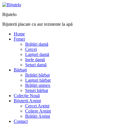
Bijutelo
Bijuterii placate cu aur rezistente la apă
Home
Femei
Brățări damă
Cercei
Lanțuri damă
Inele damă
Seturi damă
Bărbați
Brățări bărbat
Lanțuri bărbat
Brățări unisex
Seturi bărbat
Colecție Nouă
Bijuterii Argint
Cercei Argint
Coliere Argint
Brățări Argint
Contact