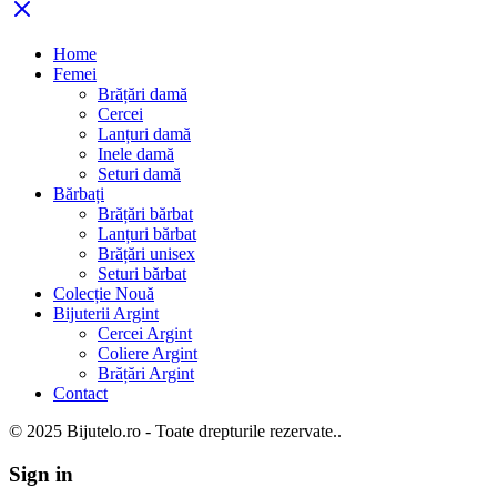
Home
Femei
Brățări damă
Cercei
Lanțuri damă
Inele damă
Seturi damă
Bărbați
Brățări bărbat
Lanțuri bărbat
Brățări unisex
Seturi bărbat
Colecție Nouă
Bijuterii Argint
Cercei Argint
Coliere Argint
Brățări Argint
Contact
© 2025 Bijutelo.ro - Toate drepturile rezervate..
Sign in