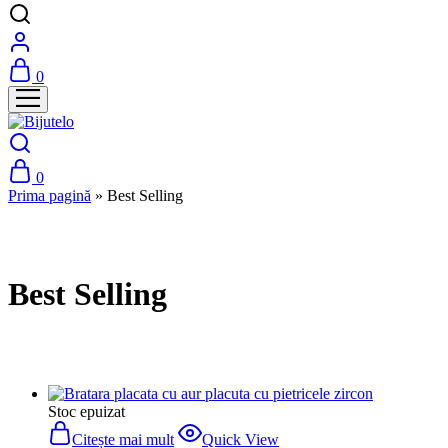
0
0
Prima pagină
»
Best Selling
Best Selling
Stoc epuizat
Citește mai mult
Quick View