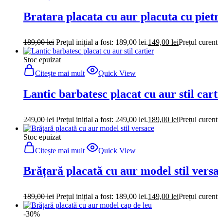
Bratara placata cu aur placuta cu pietr
189,00
lei
Prețul inițial a fost: 189,00 lei.
149,00
lei
Prețul curent
Stoc epuizat
Citește mai mult
Quick View
Lantic barbatesc placat cu aur stil cart
249,00
lei
Prețul inițial a fost: 249,00 lei.
189,00
lei
Prețul curent
Stoc epuizat
Citește mai mult
Quick View
Brățară placată cu aur model stil vers
189,00
lei
Prețul inițial a fost: 189,00 lei.
149,00
lei
Prețul curent
-30%