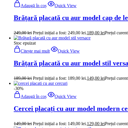
Adaugă în coș
Quick View
Brățară placată cu aur model cap de l
249,00
lei
Prețul inițial a fost: 249,00 lei.
189,00
lei
Prețul curent
Stoc epuizat
Citește mai mult
Quick View
Brățară placată cu aur model stil vers
189,00
lei
Prețul inițial a fost: 189,00 lei.
149,00
lei
Prețul curent
-30%
Adaugă în coș
Quick View
Cercei placați cu aur model modern ce
149,00
lei
Prețul inițial a fost: 149,00 lei.
129,00
lei
Prețul curent