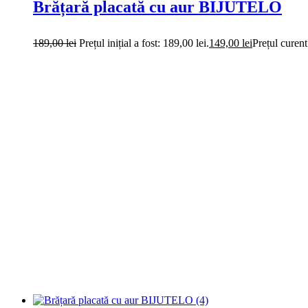
Brățară placată cu aur BIJUTELO
189,00
lei
Prețul inițial a fost: 189,00 lei.
149,00
lei
Prețul curent
-30%
Adaugă în coș
Quick View
Brățară placată cu aur BIJUTELO
189,00
lei
Prețul inițial a fost: 189,00 lei.
149,00
lei
Prețul curent
-30%
Adaugă în coș
Quick View
Brățară placată cu aur și cristale zirco
189,00
lei
Prețul inițial a fost: 189,00 lei.
149,00
lei
Prețul curent
-30%
Adaugă în coș
Quick View