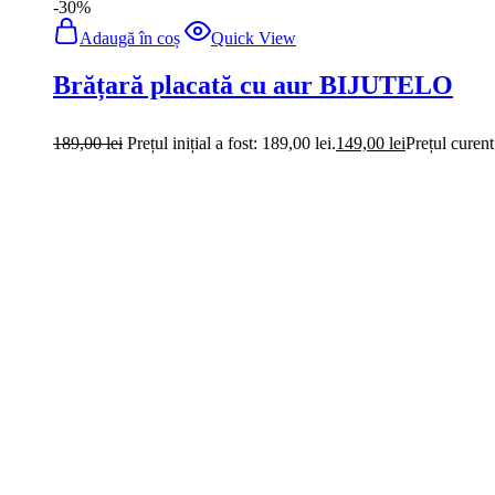
Brățară placată cu aur și pietre zircon
189,00
lei
Prețul inițial a fost: 189,00 lei.
149,00
lei
Prețul curent
-30%
Adaugă în coș
Quick View
Brățară placată cu aur model modern c
189,00
lei
Prețul inițial a fost: 189,00 lei.
149,00
lei
Prețul curent
-30%
Adaugă în coș
Quick View
Brățară placată cu aur model zale ma
189,00
lei
Prețul inițial a fost: 189,00 lei.
149,00
lei
Prețul curent