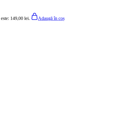
 este: 149,00 lei.
Adaugă în coș
 este: 149,00 lei.
Adaugă în coș
n
 este: 149,00 lei.
Adaugă în coș