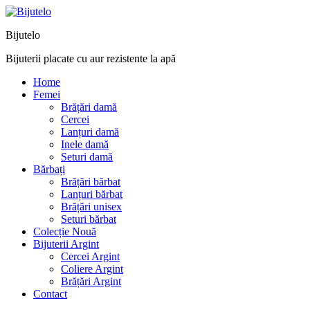
Bijutelo
Bijuterii placate cu aur rezistente la apă
Home
Femei
Brățări damă
Cercei
Lanțuri damă
Inele damă
Seturi damă
Bărbați
Brățări bărbat
Lanțuri bărbat
Brățări unisex
Seturi bărbat
Colecție Nouă
Bijuterii Argint
Cercei Argint
Coliere Argint
Brățări Argint
Contact