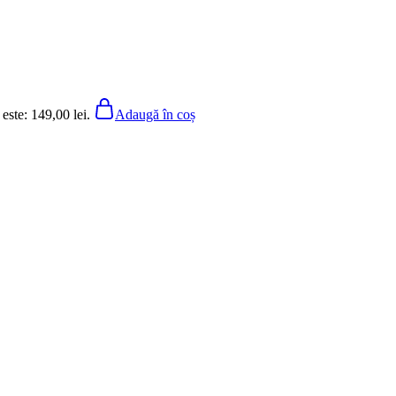
 este: 149,00 lei.
Adaugă în coș
u pietre zircon
 este: 149,00 lei.
Adaugă în coș
re
 este: 149,00 lei.
Adaugă în coș