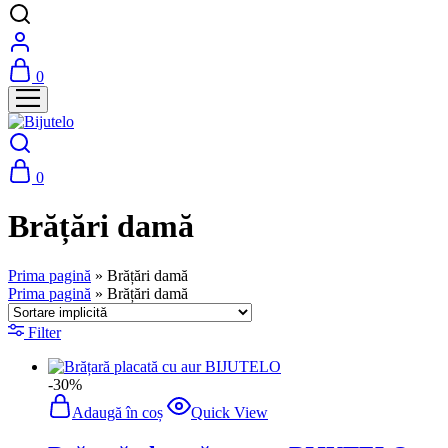
0
0
Brățări damă
Prima pagină
»
Brățări damă
Prima pagină
»
Brățări damă
Filter
-30%
Adaugă în coș
Quick View