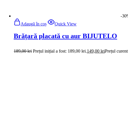
-30%
Adaugă în coș
Quick View
Brățară fixă placată cu aur și pietre zi