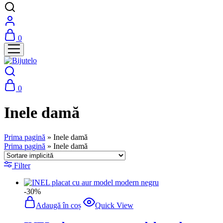
0
0
Inele damă
Prima pagină
»
Inele damă
Prima pagină
»
Inele damă
Filter
-30%
Adaugă în coș
Quick View