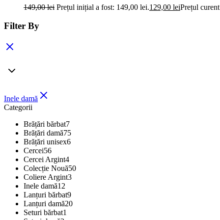
149,00
lei
Prețul inițial a fost: 149,00 lei.
129,00
lei
Prețul curent
Filter By
Inele damă
Categorii
Brățări bărbat
7
Brățări damă
75
Brățări unisex
6
Cercei
56
Cercei Argint
4
Colecție Nouă
50
Coliere Argint
3
Inele damă
12
Lanțuri bărbat
9
Lanțuri damă
20
Seturi bărbat
1