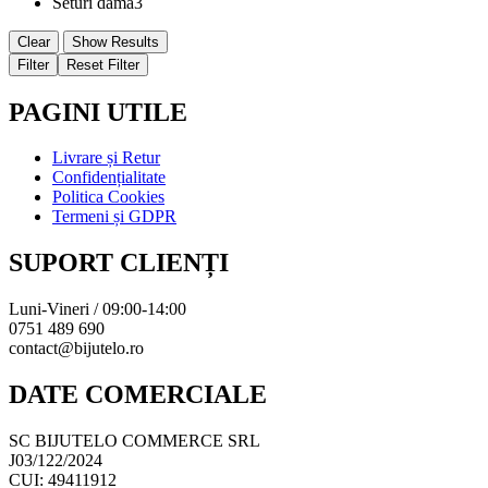
Seturi damă
3
Clear
Show Results
Filter
Reset Filter
PAGINI UTILE
Livrare și Retur
Confidențialitate
Politica Cookies
Termeni și GDPR
SUPORT CLIENȚI
Luni-Vineri / 09:00-14:00
0751 489 690
contact@bijutelo.ro
DATE COMERCIALE
SC BIJUTELO COMMERCE SRL
J03/122/2024
CUI: 49411912