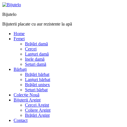
Bijutelo
Bijuterii placate cu aur rezistente la apă
Home
Femei
Brățări damă
Cercei
Lanțuri damă
Inele damă
Seturi damă
Bărbați
Brățări bărbat
Lanțuri bărbat
Brățări unisex
Seturi bărbat
Colecție Nouă
Bijuterii Argint
Cercei Argint
Coliere Argint
Brățări Argint
Contact