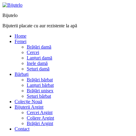
Bijutelo
Bijuterii placate cu aur rezistente la apă
Home
Femei
Brățări damă
Cercei
Lanțuri damă
Inele damă
Seturi damă
Bărbați
Brățări bărbat
Lanțuri bărbat
Brățări unisex
Seturi bărbat
Colecție Nouă
Bijuterii Argint
Cercei Argint
Coliere Argint
Brățări Argint
Contact