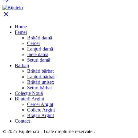
Home
Femei
Brățări damă
Cercei
Lanțuri damă
Inele damă
Seturi damă
Bărbați
Brățări bărbat
Lanțuri bărbat
Brățări unisex
Seturi bărbat
Colecție Nouă
Bijuterii Argint
Cercei Argint
Coliere Argint
Brățări Argint
Contact
© 2025 Bijutelo.ro - Toate drepturile rezervate..