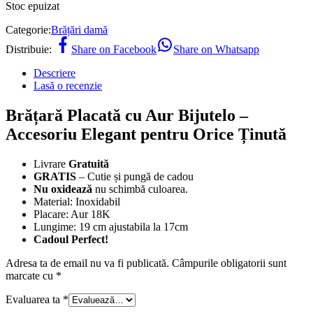
Stoc epuizat
Categorie:
Brățări damă
Distribuie:
Share on Facebook
Share on Whatsapp
Descriere
Lasă o recenzie
Brățară Placată cu Aur Bijutelo –
Accesoriu Elegant pentru Orice Ținută
Livrare
Gratuită
GRATIS
– Cutie și pungă de cadou
Nu oxidează
nu schimbă culoarea.
Material: Inoxidabil
Placare: Aur 18K
Lungime: 19 cm ajustabila la 17cm
Cadoul Perfect!
Adresa ta de email nu va fi publicată.
Câmpurile obligatorii sunt
marcate cu
*
Evaluarea ta
*