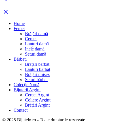
Home
Femei
Brățări damă
Cercei
Lanțuri damă
Inele damă
Seturi damă
Bărbați
Brățări bărbat
Lanțuri bărbat
Brățări unisex
Seturi bărbat
Colecție Nouă
Bijuterii Argint
Cercei Argint
Coliere Argint
Brățări Argint
Contact
© 2025 Bijutelo.ro - Toate drepturile rezervate..