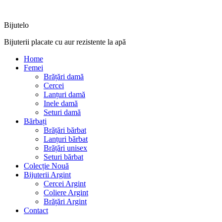
Bijutelo
Bijuterii placate cu aur rezistente la apă
Home
Femei
Brățări damă
Cercei
Lanțuri damă
Inele damă
Seturi damă
Bărbați
Brățări bărbat
Lanțuri bărbat
Brățări unisex
Seturi bărbat
Colecție Nouă
Bijuterii Argint
Cercei Argint
Coliere Argint
Brățări Argint
Contact