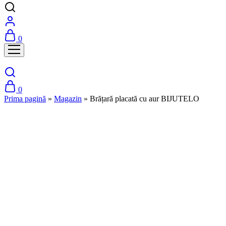
0
0
Prima pagină
»
Magazin
»
Brățară placată cu aur BIJUTELO
Stoc epuizat