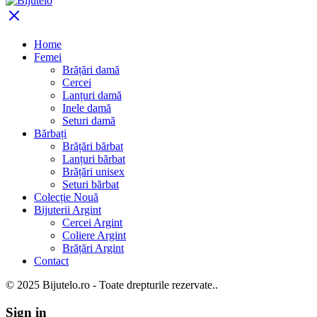
Home
Femei
Brățări damă
Cercei
Lanțuri damă
Inele damă
Seturi damă
Bărbați
Brățări bărbat
Lanțuri bărbat
Brățări unisex
Seturi bărbat
Colecție Nouă
Bijuterii Argint
Cercei Argint
Coliere Argint
Brățări Argint
Contact
© 2025 Bijutelo.ro - Toate drepturile rezervate..
Sign in