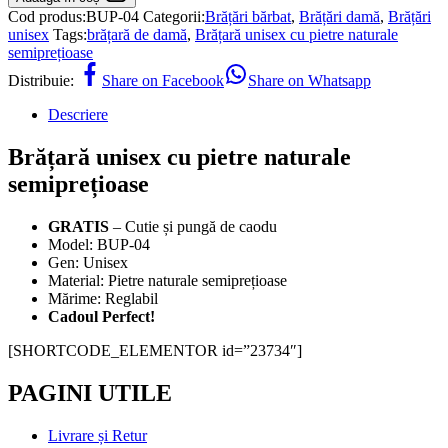
Cod produs:
BUP-04
Categorii:
Brățări bărbat
,
Brățări damă
,
Brățări
unisex
Tags:
brățară de damă
,
Brățară unisex cu pietre naturale
semiprețioase
Distribuie:
Share on Facebook
Share on Whatsapp
Descriere
Brățară unisex cu pietre naturale
semiprețioase
GRATIS
– Cutie și pungă de caodu
Model: BUP-04
Gen: Unisex
Material: Pietre naturale semiprețioase
Mărime: Reglabil
Cadoul Perfect!
[SHORTCODE_ELEMENTOR id=”23734″]
PAGINI UTILE
Livrare și Retur