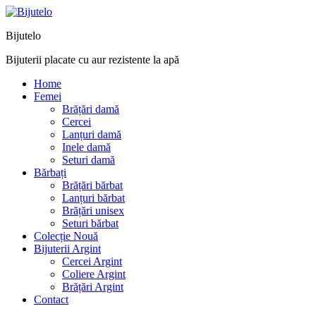
Bijutelo
Bijuterii placate cu aur rezistente la apă
Home
Femei
Brățări damă
Cercei
Lanțuri damă
Inele damă
Seturi damă
Bărbați
Brățări bărbat
Lanțuri bărbat
Brățări unisex
Seturi bărbat
Colecție Nouă
Bijuterii Argint
Cercei Argint
Coliere Argint
Brățări Argint
Contact