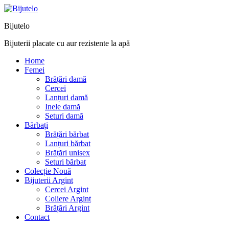
Bijutelo
Bijuterii placate cu aur rezistente la apă
Home
Femei
Brățări damă
Cercei
Lanțuri damă
Inele damă
Seturi damă
Bărbați
Brățări bărbat
Lanțuri bărbat
Brățări unisex
Seturi bărbat
Colecție Nouă
Bijuterii Argint
Cercei Argint
Coliere Argint
Brățări Argint
Contact