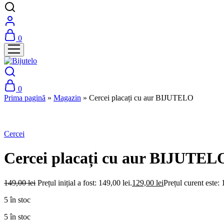
0
0
Prima pagină
»
Magazin
»
Cercei placați cu aur BIJUTELO
-30%
Cercei
Cercei placați cu aur BIJUTEL
149,00
lei
Prețul inițial a fost: 149,00 lei.
129,00
lei
Prețul curent este: 
5 în stoc
5 în stoc