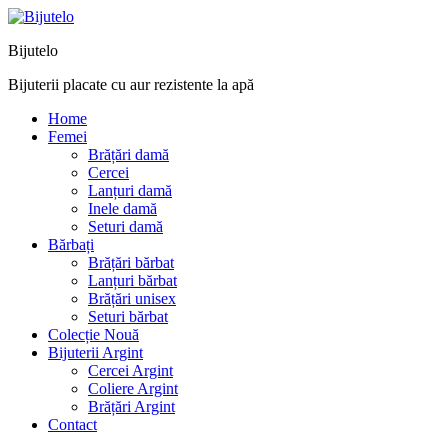
Bijutelo
Bijuterii placate cu aur rezistente la apă
Home
Femei
Brățări damă
Cercei
Lanțuri damă
Inele damă
Seturi damă
Bărbați
Brățări bărbat
Lanțuri bărbat
Brățări unisex
Seturi bărbat
Colecție Nouă
Bijuterii Argint
Cercei Argint
Coliere Argint
Brățări Argint
Contact