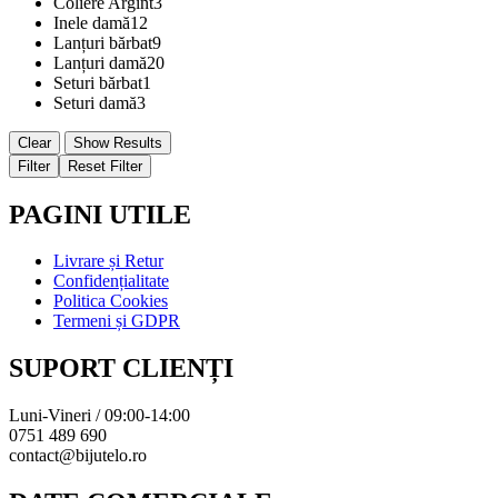
Coliere Argint
3
Inele damă
12
Lanțuri bărbat
9
Lanțuri damă
20
Seturi bărbat
1
Seturi damă
3
Clear
Show Results
Filter
Reset Filter
PAGINI UTILE
Livrare și Retur
Confidențialitate
Politica Cookies
Termeni și GDPR
SUPORT CLIENȚI
Luni-Vineri / 09:00-14:00
0751 489 690
contact@bijutelo.ro