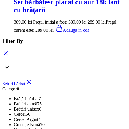
Set bărbătesc placat cu aur 18k lanț
cu brățară
389,00
lei
Prețul inițial a fost: 389,00 lei.
289,00
lei
Prețul
curent este: 289,00 lei.
Adaugă în coș
Filter By
Seturi bărbat
Categorii
Brățări bărbat
7
Brățări damă
75
Brățări unisex
6
Cercei
56
Cercei Argint
4
Colecție Nouă
50