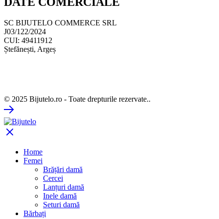
DATE COMERCIALE
SC BIJUTELO COMMERCE SRL
J03/122/2024
CUI: 49411912
Ștefănești, Argeș
© 2025 Bijutelo.ro - Toate drepturile rezervate..
Home
Femei
Brățări damă
Cercei
Lanțuri damă
Inele damă
Seturi damă
Bărbați