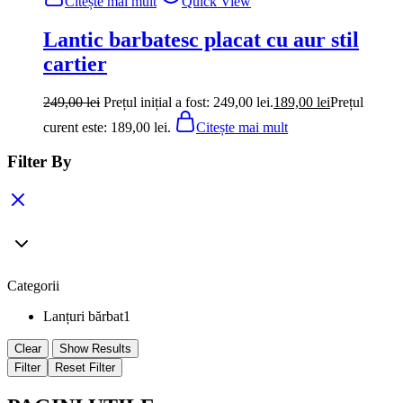
Citește mai mult
Quick View
Lantic barbatesc placat cu aur stil
cartier
249,00
lei
Prețul inițial a fost: 249,00 lei.
189,00
lei
Prețul
curent este: 189,00 lei.
Citește mai mult
Filter By
Categorii
Lanțuri bărbat
1
Clear
Show Results
Filter
Reset Filter