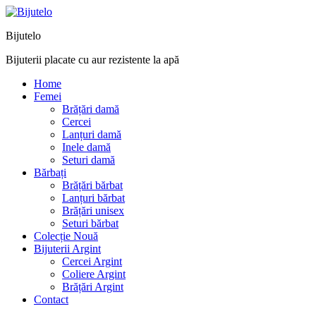
Bijutelo
Bijuterii placate cu aur rezistente la apă
Home
Femei
Brățări damă
Cercei
Lanțuri damă
Inele damă
Seturi damă
Bărbați
Brățări bărbat
Lanțuri bărbat
Brățări unisex
Seturi bărbat
Colecție Nouă
Bijuterii Argint
Cercei Argint
Coliere Argint
Brățări Argint
Contact