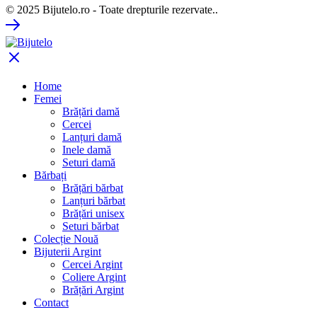
© 2025 Bijutelo.ro - Toate drepturile rezervate..
Home
Femei
Brățări damă
Cercei
Lanțuri damă
Inele damă
Seturi damă
Bărbați
Brățări bărbat
Lanțuri bărbat
Brățări unisex
Seturi bărbat
Colecție Nouă
Bijuterii Argint
Cercei Argint
Coliere Argint
Brățări Argint
Contact