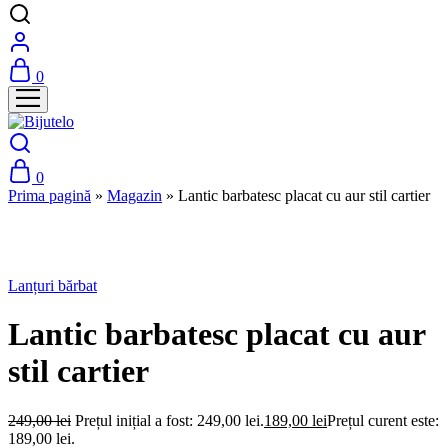
0
0
Prima pagină
»
Magazin
»
Lantic barbatesc placat cu aur stil cartier
Stoc epuizat
Lanțuri bărbat
Lantic barbatesc placat cu aur
stil cartier
249,00
lei
Prețul inițial a fost: 249,00 lei.
189,00
lei
Prețul curent este:
189,00 lei.