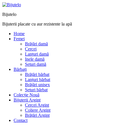
Bijutelo
Bijuterii placate cu aur rezistente la apă
Home
Femei
Brățări damă
Cercei
Lanțuri damă
Inele damă
Seturi damă
Bărbați
Brățări bărbat
Lanțuri bărbat
Brățări unisex
Seturi bărbat
Colecție Nouă
Bijuterii Argint
Cercei Argint
Coliere Argint
Brățări Argint
Contact