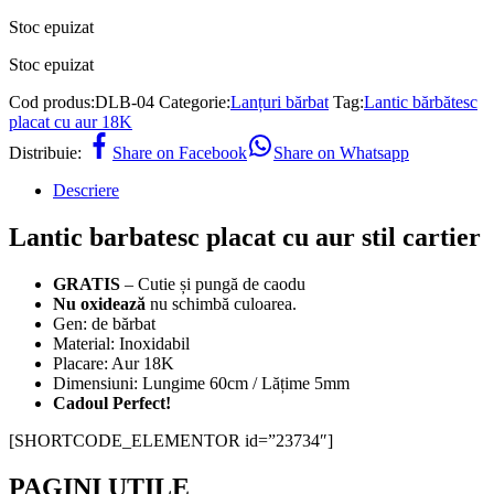
Stoc epuizat
Stoc epuizat
Cod produs:
DLB-04
Categorie:
Lanțuri bărbat
Tag:
Lantic bărbătesc
placat cu aur 18K
Distribuie:
Share on Facebook
Share on Whatsapp
Descriere
Lantic barbatesc placat cu aur stil cartier
GRATIS
– Cutie și pungă de caodu
Nu oxidează
nu schimbă culoarea.
Gen: de bărbat
Material: Inoxidabil
Placare: Aur 18K
Dimensiuni: Lungime 60cm / Lățime 5mm
Cadoul Perfect!
[SHORTCODE_ELEMENTOR id=”23734″]
PAGINI UTILE