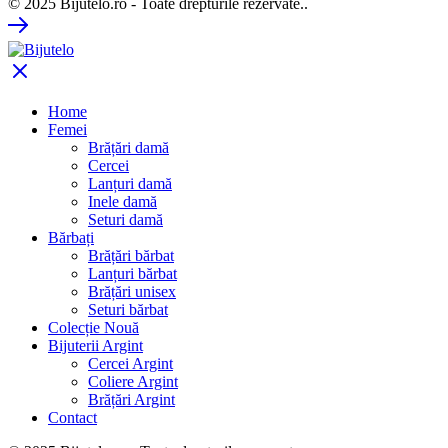
© 2025 Bijutelo.ro - Toate drepturile rezervate..
Home
Femei
Brățări damă
Cercei
Lanțuri damă
Inele damă
Seturi damă
Bărbați
Brățări bărbat
Lanțuri bărbat
Brățări unisex
Seturi bărbat
Colecție Nouă
Bijuterii Argint
Cercei Argint
Coliere Argint
Brățări Argint
Contact