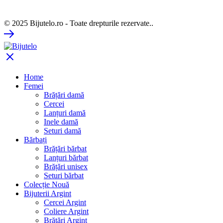
© 2025 Bijutelo.ro - Toate drepturile rezervate..
Home
Femei
Brățări damă
Cercei
Lanțuri damă
Inele damă
Seturi damă
Bărbați
Brățări bărbat
Lanțuri bărbat
Brățări unisex
Seturi bărbat
Colecție Nouă
Bijuterii Argint
Cercei Argint
Coliere Argint
Brățări Argint