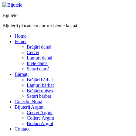
Bijutelo
Bijuterii placate cu aur rezistente la apă
Home
Femei
Brățări damă
Cercei
Lanțuri damă
Inele damă
Seturi damă
Bărbați
Brățări bărbat
Lanțuri bărbat
Brățări unisex
Seturi bărbat
Colecție Nouă
Bijuterii Argint
Cercei Argint
Coliere Argint
Brățări Argint
Contact